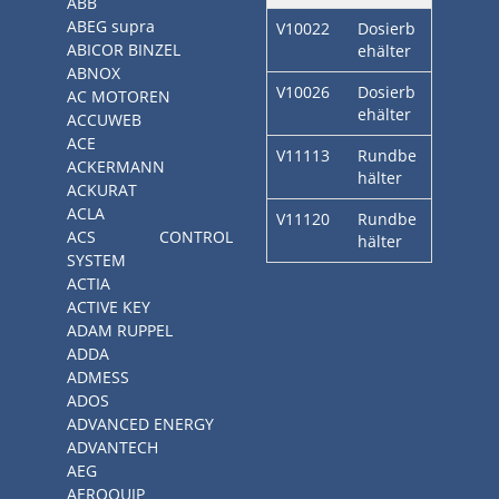
ABB
ABEG supra
V10022
Dosierb
ABICOR BINZEL
ehälter
ABNOX
V10026
Dosierb
AC MOTOREN
ehälter
ACCUWEB
ACE
V11113
Rundbe
ACKERMANN
hälter
ACKURAT
ACLA
V11120
Rundbe
ACS CONTROL
hälter
SYSTEM
ACTIA
ACTIVE KEY
ADAM RUPPEL
ADDA
ADMESS
ADOS
ADVANCED ENERGY
ADVANTECH
AEG
AEROQUIP