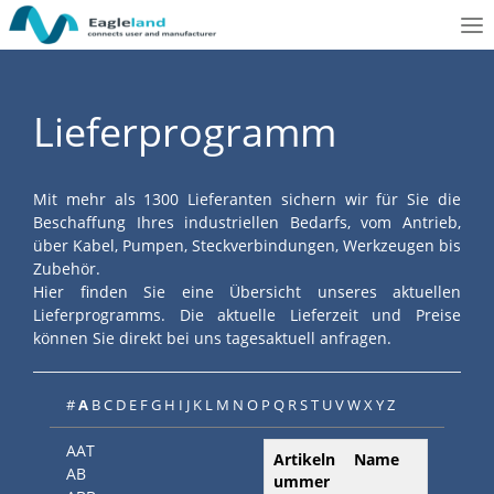
To
nav
Lieferprogramm
Mit mehr als 1300 Lieferanten sichern wir für Sie die
Beschaffung Ihres industriellen Bedarfs, vom Antrieb,
über Kabel, Pumpen, Steckverbindungen, Werkzeugen bis
Zubehör.
Hier finden Sie eine Übersicht unseres aktuellen
Lieferprogramms. Die aktuelle Lieferzeit und Preise
können Sie direkt bei uns tagesaktuell anfragen.
#
A
B
C
D
E
F
G
H
I
J
K
L
M
N
O
P
Q
R
S
T
U
V
W
X
Y
Z
AAT
Artikeln
Name
AB
ummer