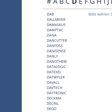
#
A
B
C
D
E
F
G
H
I
J
DAB
Bitte wählen S
DALLMEIER
DAMASKUS
DAMPTAC
DANA
DANCUTTER
DANFOSS
DANISENSE
DANLY
DANOTHEM
DATALOGIC
DATEXEL
DÄTWYLER
DAVALL
DAVTECH
DAYTRONIC
DECKMA
DECRIL
DEGO