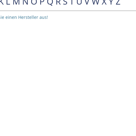
K
L
M
N
O
P
Q
R
S
T
U
V
W
X
Y
Z
ie einen Hersteller aus!