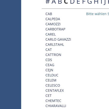
#
A
B
C
D
E
F
G
H
I
J
CAB
Bitte wählen S
CALPEDA
CAMOZZI
CARBOTRAP
CAREL
CARLO GAVAZZI
CARLSTAHL
CAT
CATTRON
CDS
CEAG
CEJN
CELDUC
CELEM
CELESCO
CENTAFLEX
CET
CHEMTEC
CHIARAVALLI