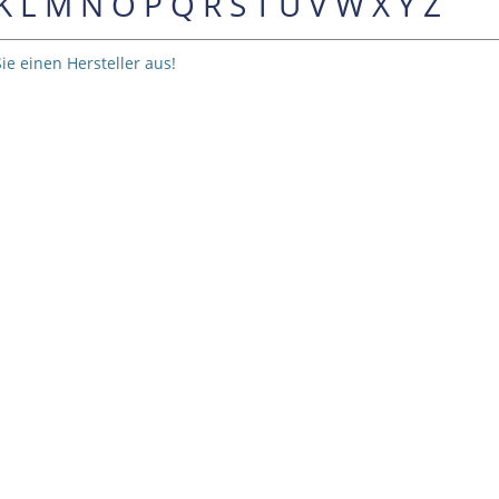
K
L
M
N
O
P
Q
R
S
T
U
V
W
X
Y
Z
ie einen Hersteller aus!