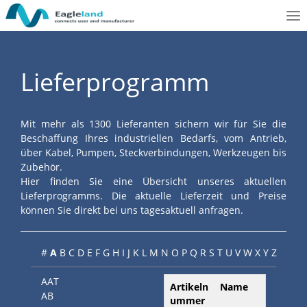
To
nav
Lieferprogramm
Mit mehr als 1300 Lieferanten sichern wir für Sie die
Beschaffung Ihres industriellen Bedarfs, vom Antrieb,
über Kabel, Pumpen, Steckverbindungen, Werkzeugen bis
Zubehör.
Hier finden Sie eine Übersicht unseres aktuellen
Lieferprogramms. Die aktuelle Lieferzeit und Preise
können Sie direkt bei uns tagesaktuell anfragen.
#
A
B
C
D
E
F
G
H
I
J
K
L
M
N
O
P
Q
R
S
T
U
V
W
X
Y
Z
AAT
Artikeln
Name
AB
ummer