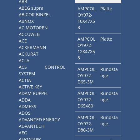
ABB
ABEG supra
AMPCOL
Platte
ABICOR BINZEL
OY972-
ABNOX
10X47X5
8
AC MOTOREN
ACCUWEB
AMPCOL
Platte
ACE
OY972-
ACKERMANN
12X47X5
ACKURAT
8
ACLA
ACS CONTROL
AMPCOL
Rundsta
SYSTEM
OY972-
nge
ACTIA
D65-3M
ACTIVE KEY
ADAM RUPPEL
AMPCOL
Rundsta
OY972-
nge
ADDA
D65X80
ADMESS
ADOS
AMPCOL
Rundsta
ADVANCED ENERGY
OY972-
nge
ADVANTECH
D80-3M
AEG
AEROQUIP