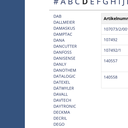
#
A
B
C
D
E
F
G
H
I
J
DAB
Artikelnum
DALLMEIER
DAMASKUS
107073/2/00
DAMPTAC
107492
DANA
DANCUTTER
107492/1
DANFOSS
DANISENSE
140557
DANLY
DANOTHEM
DATALOGIC
140558
DATEXEL
DÄTWYLER
DAVALL
DAVTECH
DAYTRONIC
DECKMA
DECRIL
DEGO