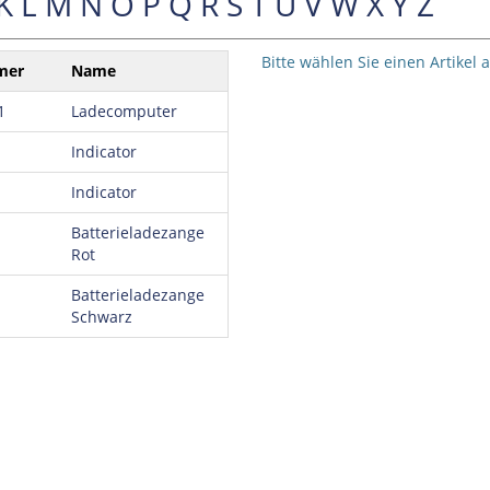
K
L
M
N
O
P
Q
R
S
T
U
V
W
X
Y
Z
Bitte wählen Sie einen Artikel 
mer
Name
1
Ladecomputer
Indicator
Indicator
Batterieladezange
Rot
Batterieladezange
Schwarz