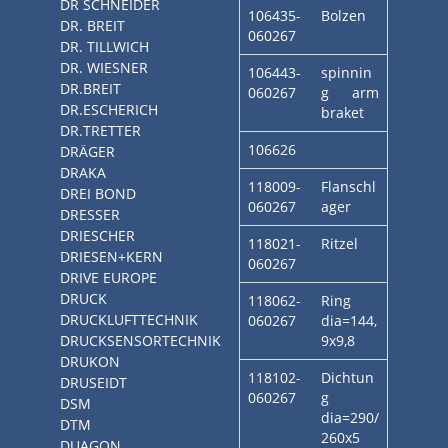
DR SCHNEIDER
106435-
Bolzen
DR. BREIT
060267
DR. TILLWICH
DR. WIESNER
106443-
spinnin
DR.BREIT
060267
g arm
DR.ESCHERICH
braket
DR.TRETTER
106626
DRÄGER
DRAKA
118009-
Flanschl
DREI BOND
060267
ager
DRESSER
DRIESCHER
118021-
Ritzel
DRIESEN+KERN
060267
DRIVE EUROPE
DRUCK
118062-
Ring
DRUCKLUFTTECHNIK
060267
dia=144,
DRUCKSENSORTECHNIK
9x9,8
DRUKON
118102-
Dichtun
DRUSEIDT
060267
g
DSM
dia=290/
DTM
260x5
DUAGON