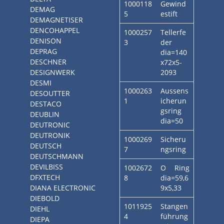
1000118
Gewind
DEMAG
5
estift
DEMAGNETISER
DENCOHAPPEL
1000257
Tellerfe
DENISON
3
der
DEPRAG
dia=140
DESCHNER
x72x5-
DESIGNWERK
2093
DESMI
1000263
Aussens
DESOUTTER
1
icherun
DESTACO
gsring
DEUBLIN
dia=50
DEUTRONIC
DEUTRONIK
1000269
Sicheru
DEUTSCH
7
ngsring
DEUTSCHMANN
DEVILBISS
1002672
O Ring
DFXTECH
8
dia=59,6
DIANA ELECTRONIC
9x5,33
DIEBOLD
1011925
Stangen
DIEHL
4
führung
DIEPA