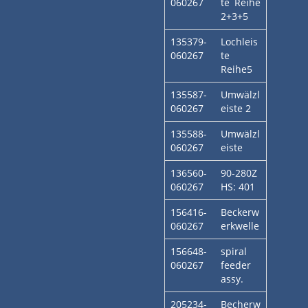
060267
te Reihe
2+3+5
135379-
Lochleis
060267
te
Reihe5
135587-
Umwälzl
060267
eiste 2
135588-
Umwälzl
060267
eiste
136560-
90-280Z
060267
HS: 401
156416-
Beckerw
060267
erkwelle
156648-
spiral
060267
feeder
assy.
205234-
Becherw