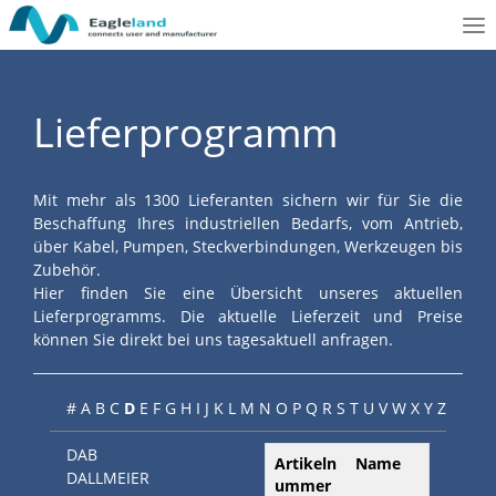
To
nav
Lieferprogramm
Mit mehr als 1300 Lieferanten sichern wir für Sie die
Beschaffung Ihres industriellen Bedarfs, vom Antrieb,
über Kabel, Pumpen, Steckverbindungen, Werkzeugen bis
Zubehör.
Hier finden Sie eine Übersicht unseres aktuellen
Lieferprogramms. Die aktuelle Lieferzeit und Preise
können Sie direkt bei uns tagesaktuell anfragen.
#
A
B
C
D
E
F
G
H
I
J
K
L
M
N
O
P
Q
R
S
T
U
V
W
X
Y
Z
DAB
Artikeln
Name
DALLMEIER
ummer