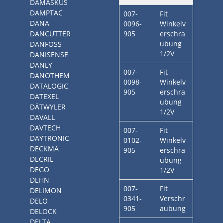
DAMASKUS
DAMPTAC
007-
Fit
DANA
0096-
Winkelv
DANCUTTER
905
erschra
ubung
DANFOSS
1/2V
DANISENSE
DANLY
007-
Fit
DANOTHEM
0098-
Winkelv
DATALOGIC
905
erschra
DATEXEL
ubung
DÄTWYLER
1/2V
DAVALL
DAVTECH
007-
Fit
DAYTRONIC
0102-
Winkelv
DECKMA
905
erschra
DECRIL
ubung
DEGO
1/2V
DEHN
007-
Fit
DELIMON
0341-
Verschr
DELO
905
aubung
DELOCK
DELTA