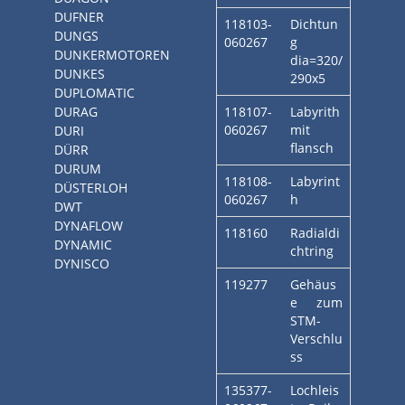
DUFNER
118103-
Dichtun
DUNGS
060267
g
DUNKERMOTOREN
dia=320/
DUNKES
290x5
DUPLOMATIC
DURAG
118107-
Labyrith
060267
mit
DURI
flansch
DÜRR
DURUM
118108-
Labyrint
DÜSTERLOH
060267
h
DWT
DYNAFLOW
118160
Radialdi
DYNAMIC
chtring
DYNISCO
119277
Gehäus
e zum
STM-
Verschlu
ss
135377-
Lochleis