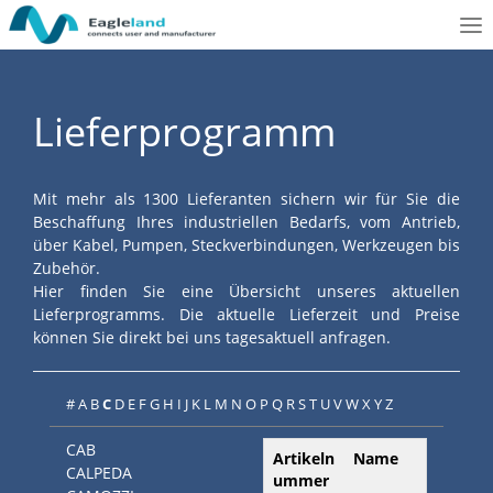
To
nav
Lieferprogramm
Mit mehr als 1300 Lieferanten sichern wir für Sie die
Beschaffung Ihres industriellen Bedarfs, vom Antrieb,
über Kabel, Pumpen, Steckverbindungen, Werkzeugen bis
Zubehör.
Hier finden Sie eine Übersicht unseres aktuellen
Lieferprogramms. Die aktuelle Lieferzeit und Preise
können Sie direkt bei uns tagesaktuell anfragen.
#
A
B
C
D
E
F
G
H
I
J
K
L
M
N
O
P
Q
R
S
T
U
V
W
X
Y
Z
CAB
Artikeln
Name
CALPEDA
ummer