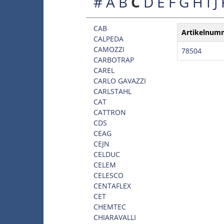
#
A
B
C
D
E
F
G
H
I
J
CAB
Artikelnum
CALPEDA
CAMOZZI
78504
CARBOTRAP
CAREL
CARLO GAVAZZI
CARLSTAHL
CAT
CATTRON
CDS
CEAG
CEJN
CELDUC
CELEM
CELESCO
CENTAFLEX
CET
CHEMTEC
CHIARAVALLI