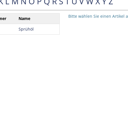
K
L
M
N
O
P
Q
R
S
T
U
V
W
X
Y
Z
Bitte wählen Sie einen Artikel 
mer
Name
Sprühöl