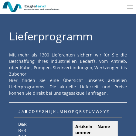
To
nav
Lieferprogramm
Mit mehr als 1300 Lieferanten sichern wir für Sie die
Beschaffung Ihres industriellen Bedarfs, vom Antrieb,
über Kabel, Pumpen, Steckverbindungen, Werkzeugen bis
Zubehör.
Hier finden Sie eine Übersicht unseres aktuellen
Lieferprogramms. Die aktuelle Lieferzeit und Preise
können Sie direkt bei uns tagesaktuell anfragen.
#
A
B
C
D
E
F
G
H
I
J
K
L
M
N
O
P
Q
R
S
T
U
V
W
X
Y
Z
B&R
Artikeln
Name
B+R
ummer