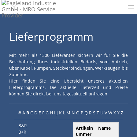
To
nav
Lieferprogramm
Mit mehr als 1300 Lieferanten sichern wir für Sie die
Beschaffung Ihres industriellen Bedarfs, vom Antrieb,
über Kabel, Pumpen, Steckverbindungen, Werkzeugen bis
Zubehör.
Hier finden Sie eine Übersicht unseres aktuellen
Lieferprogramms. Die aktuelle Lieferzeit und Preise
können Sie direkt bei uns tagesaktuell anfragen.
#
A
B
C
D
E
F
G
H
I
J
K
L
M
N
O
P
Q
R
S
T
U
V
W
X
Y
Z
B&R
Artikeln
Name
B+R
ummer