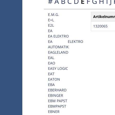
#
A
B
C
D
E
F
G
H
I
J
E.M.G.
Artikelnum
E+L
E2L
1320065
EA
EA ELEKTRO
EA ELEKTRO
AUTOMATIK
EAGLELAND
EAL
EAO
EASY LOGIC
EAT
EATON
EBA
EBERHARD
EBINGER
EBM PAPST
EBMPAPST
EBNER