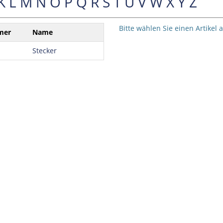
K
L
M
N
O
P
Q
R
S
T
U
V
W
X
Y
Z
Bitte wählen Sie einen Artikel 
mer
Name
Stecker